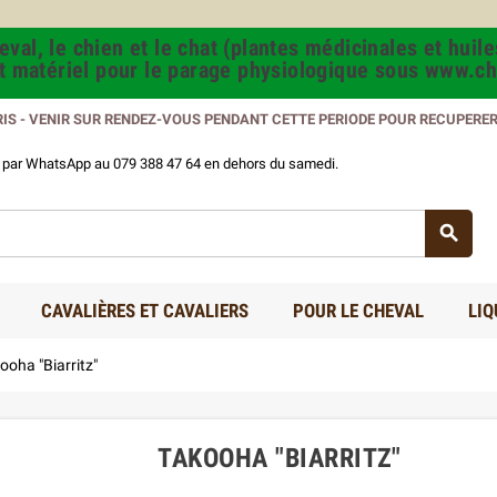
val, le chien et le chat (plantes médicinales et huile
et matériel pour le parage physiologique sous www.ch
RIS - VENIR SUR RENDEZ-VOUS PENDANT CETTE PERIODE POUR RECUPERE
us par WhatsApp au 079 388 47 64 en dehors du samedi.

CAVALIÈRES ET CAVALIERS
POUR LE CHEVAL
LIQ
ooha "Biarritz"
TAKOOHA "BIARRITZ"