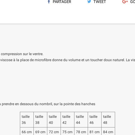
PARTAGER
TWEET
GO
 compression sur le ventre.
 viscose à la place de microfibre donne du volume et un toucher doux naturel. La visc
 prendre en dessous du nombril, sur la pointe des hanches
taille
taille
taille
taille
taille
taille
taille
36
38
40
42
44
46
48
66 cm
69 cm
72 cm
75 cm
78 cm
81 cm
84 cm