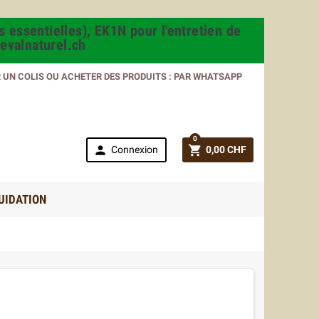
s essentielles), EK1N pour l'entretien de
evalnaturel.ch
R UN COLIS OU ACHETER DES PRODUITS : PAR WHATSAPP
0


Connexion
0,00 CHF
UIDATION