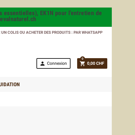
s essentielles), EK1N pour l'entretien de
evalnaturel.ch
R UN COLIS OU ACHETER DES PRODUITS : PAR WHATSAPP
0


Connexion
0,00 CHF
UIDATION