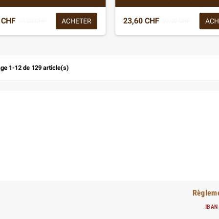
 CHF
23,60 CHF
ACHETER
ACH
69,00 CHF
59,00 CHF
ge 1-12 de 129 article(s)
Règleme
IBAN 