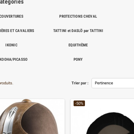
atégories
COUVERTURES
PROTECTIONS CHEVAL
IÈRES ET CAVALIERS
TATTINI et DASLÖ par TATTINI
IKONIC
EQUITHÈME
KOOHA/PICASSO
PONY
produits.
Trier par :
Pertinence
-50%