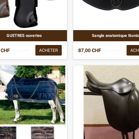
GUETRES ouvertes
Sangle anatomique Ikoni
 CHF
87,00 CHF
ACHETER
ACH
48,00 CHF
174,00 CHF