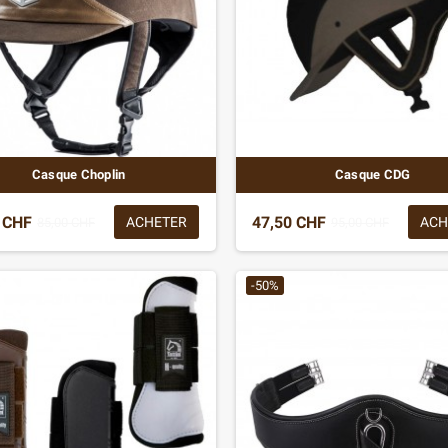
Casque Choplin
Casque CDG
 CHF
47,50 CHF
ACHETER
ACH
85,00 CHF
95,00 CHF
-50%