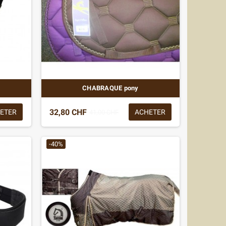
CHABRAQUE pony
32,80 CHF
ETER
ACHETER
41,00 CHF
-40%