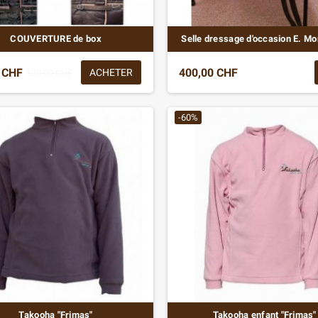
COUVERTURE de box
Selle dressage d'occasion E. M
 CHF
400,00 CHF
ACHETER
120,00 CHF
-60%
Takooha "Frimas"
Takooha enfant "Frimas"