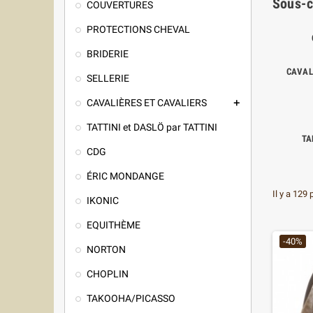
Sous-c
COUVERTURES
PROTECTIONS CHEVAL
BRIDERIE
CAVAL
SELLERIE
CAVALIÈRES ET CAVALIERS

TATTINI et DASLÖ par TATTINI
TA
CDG
ÉRIC MONDANGE
Il y a 129 
IKONIC
EQUITHÈME
-40%
NORTON
CHOPLIN
TAKOOHA/PICASSO