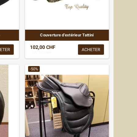
c
Couverture d'extérieur Tattini
102,00 CHF
ETER
ACHETER
170,00 CHF
-50%