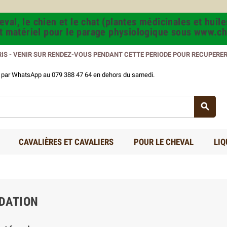
val, le chien et le chat (plantes médicinales et huile
et matériel pour le parage physiologique sous www.ch
RIS - VENIR SUR RENDEZ-VOUS PENDANT CETTE PERIODE POUR RECUPERE
us par WhatsApp au 079 388 47 64 en dehors du samedi.

CAVALIÈRES ET CAVALIERS
POUR LE CHEVAL
LIQ
IDATION