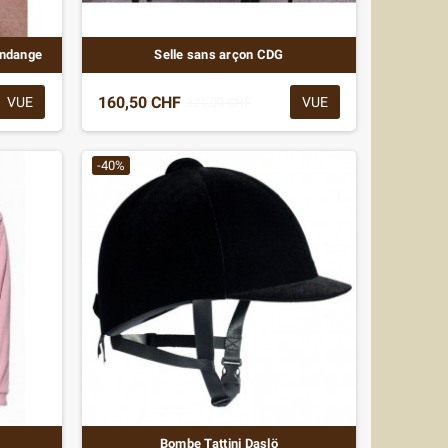
ondange
Selle sans arçon CDG
160,50 CHF
VUE
VUE
321,00 CHF
-40%
Bombe Tattini Daslö