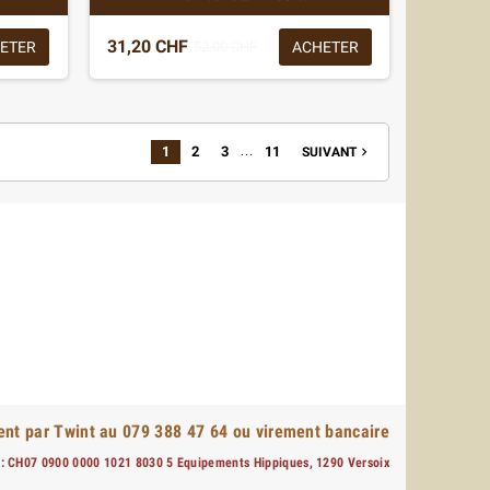
31,20 CHF
ETER
ACHETER
52,00 CHF
…
1
2
3
11
SUIVANT

nt par Twint au 079 388 47 64 ou virement bancaire
: CH07 0900 0000 1021 8030 5 Equipements Hippiques, 1290 Versoix