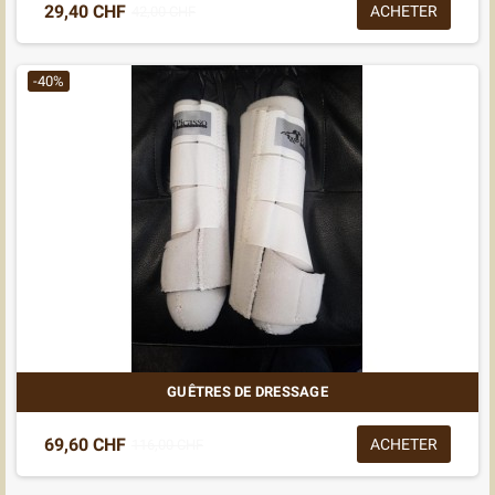
29,40 CHF
ACHETER
42,00 CHF
-40%
GUÊTRES DE DRESSAGE
69,60 CHF
ACHETER
116,00 CHF