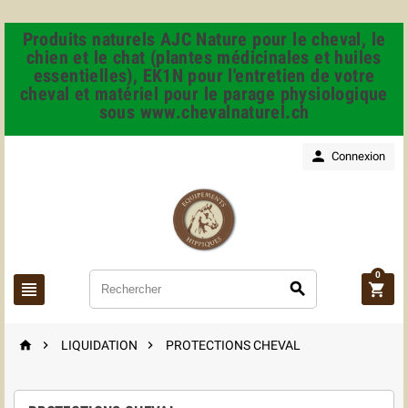
Produits naturels AJC Nature pour le cheval, le
chien et le chat (plantes médicinales et huiles
essentielles), EK1N pour l'entretien de votre
cheval et matériel pour le parage physiologique
sous www.chevalnaturel.ch

Connexion
0






LIQUIDATION
PROTECTIONS CHEVAL