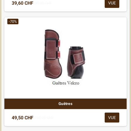
39,60 CHF
VUE
99,00 CHF
-70%
Guêtres
49,50 CHF
VUE
165,00 CHF