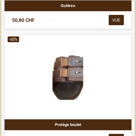
Guêtres
50,80 CHF
VUE
127,00 CHF
-60%
Protège boulet