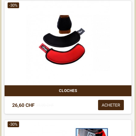
-30%
CLOCHES
26,60 CHF
ACHETER
38,00 CHF
-30%