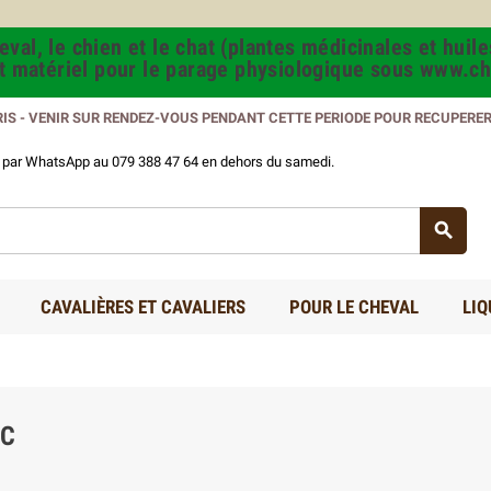
val, le chien et le chat (plantes médicinales et huile
et matériel pour le parage physiologique sous www.ch
RIS - VENIR SUR RENDEZ-VOUS PENDANT CETTE PERIODE POUR RECUPERE
us par WhatsApp au 079 388 47 64 en dehors du samedi.

CAVALIÈRES ET CAVALIERS
POUR LE CHEVAL
LIQ
IC