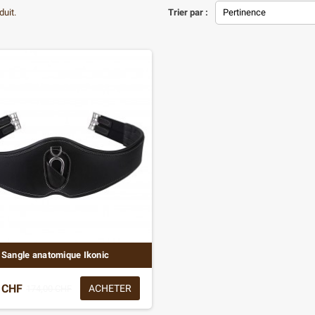
duit.
Trier par :
Pertinence
Sangle anatomique Ikonic
 CHF
ACHETER
174,00 CHF