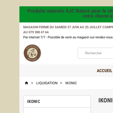
Produits naturels AJC Nature pour le che
votre cheval 
MAGASIN FERME DU SAMEDI 27 JUIN AU 25 JUILLET COMP
AU 079 388 47 64.
Par internet 7/7 - Possible de venir au magasin sur rendez-vo
ACCUEIL



LIQUIDATION
IKONIC
IKON
IKONIC