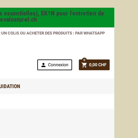
s essentielles), EK1N pour l'entretien de
evalnaturel.ch
R UN COLIS OU ACHETER DES PRODUITS : PAR WHATSAPP
0


Connexion
0,00 CHF
UIDATION