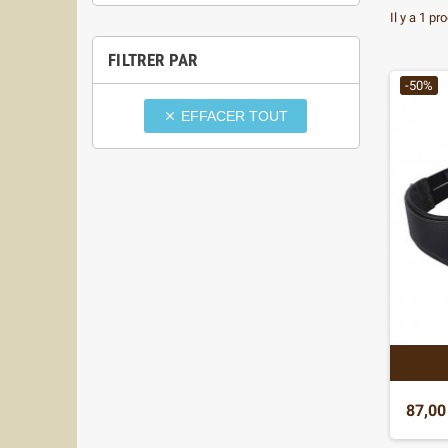
Il y a 1 pro
FILTRER PAR
-50%
EFFACER TOUT

87,00