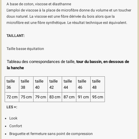
A base de coton, viscose et élasthanne
L'emploi de viscose à la place de microfibre donne du volume et un toucher
doux naturel. La viscose est une fibre dérivée du bois alors que la
microfibre est une fibre synthétique. Le résultat technique est équivalent.
TAILLANT:
Taille basse équitation
Tableau des correspondances de taille,
tour du bassin, en dessous de
la hanche
taille
taille
taille
taille
taille
taille
taille
36
38
40
42
44
46
48
72 cm
75 cm
79 cm
83 cm
87 cm
91 cm
95 cm
LES +:
Look
Confort
Braguette et fermeture sans point de compression