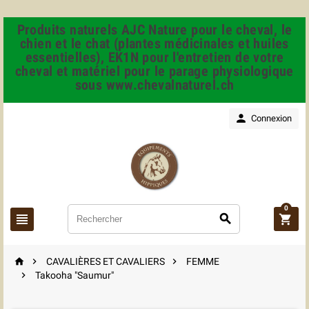
Produits naturels AJC Nature pour le cheval, le
chien et le chat (plantes médicinales et huiles
essentielles), EK1N pour l'entretien de votre
cheval et matériel pour le parage physiologique
sous www.chevalnaturel.ch

Connexion
0






CAVALIÈRES ET CAVALIERS
FEMME

Takooha "Saumur"