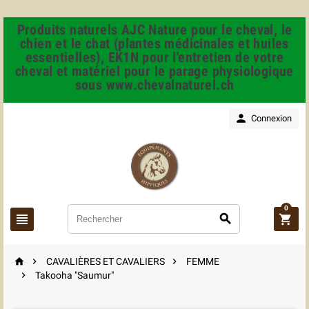
Produits naturels AJC Nature pour le cheval, le
chien et le chat (plantes médicinales et huiles
essentielles), EK1N pour l'entretien de votre
cheval et matériel pour le parage physiologique
sous www.chevalnaturel.ch

Connexion
0






CAVALIÈRES ET CAVALIERS
FEMME

Takooha "Saumur"