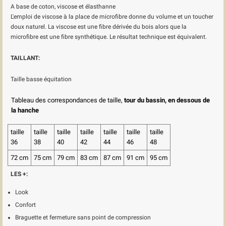
A base de coton, viscose et élasthanne
L'emploi de viscose à la place de microfibre donne du volume et un toucher
doux naturel. La viscose est une fibre dérivée du bois alors que la
microfibre est une fibre synthétique. Le résultat technique est équivalent.
TAILLANT:
Taille basse équitation
Tableau des correspondances de taille,
tour du bassin, en dessous de
la hanche
taille
taille
taille
taille
taille
taille
taille
36
38
40
42
44
46
48
72 cm
75 cm
79 cm
83 cm
87 cm
91 cm
95 cm
LES +:
Look
Confort
Braguette et fermeture sans point de compression